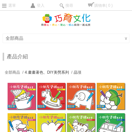
選單
登入
搜尋
購物車
( 0 )
全部商品
∨
產品介紹
全部商品 /
4.畫畫著色、DIY美勞系列
/
品項