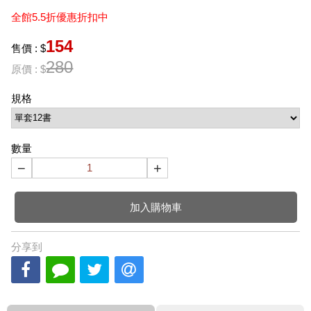
全館5.5折優惠折扣中
154
售價 : $
280
原價 : $
規格
數量
−
+
加入購物車
分享到