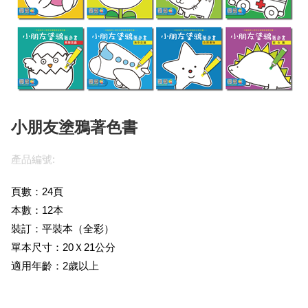
小朋友塗鴉著色書
產品編號:
頁數：24頁
本數：12本
裝訂：平裝本（全彩）
單本尺寸：20Ｘ21公分
適用年齡：2歲以上