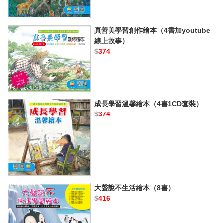
真善美學習創作繪本（4書加youtube
線上故事）
$
374
成長學習溫馨繪本（4書1CD套裝）
$
374
大聲說不生活繪本（8書）
$
416