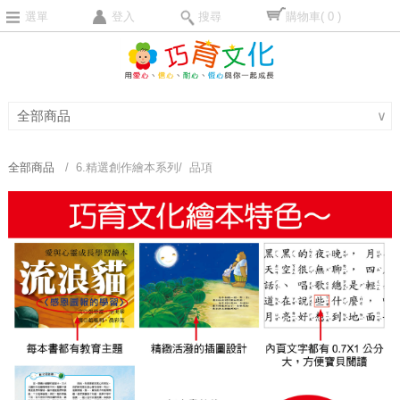
選單
登入
搜尋
購物車
( 0 )
全部商品
∨
全部商品
/ 6.精選創作繪本系列/ 品項