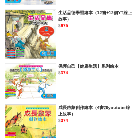
生活品德學習繪本（12書+12個YT線上
故事）
$
975
保護自己【健康生活】系列繪本
$
374
成長啟蒙創作繪本（4書加youtube線
上故事）
$
374