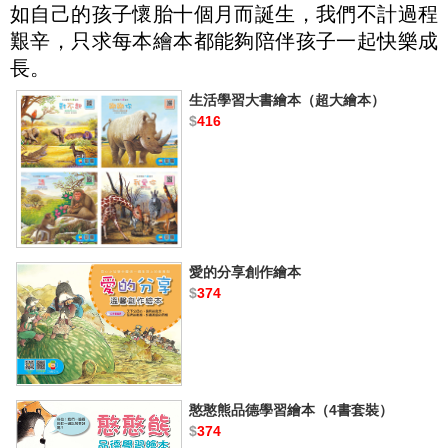
如自己的孩子懷胎十個月而誕生，我們不計過程
艱辛，只求每本繪本都能夠陪伴孩子一起快樂成
長。
生活學習大書繪本（超大繪本）
$
416
愛的分享創作繪本
$
374
憨憨熊品德學習繪本（4書套裝）
$
374