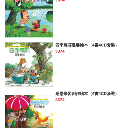
四季農莊溫馨繪本（4書4CD套裝）
$
374
感恩學習創作繪本（4書4CD套裝）
$
374