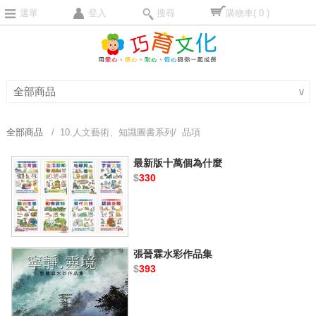
選單
登入
搜尋
購物車
( 0 )
全部商品
∨
全部商品
/ 10.人文藝術、知識圖書系列/ 品項
最新版十萬個為什麼
$
330
張晉霖水彩作品集
$
393