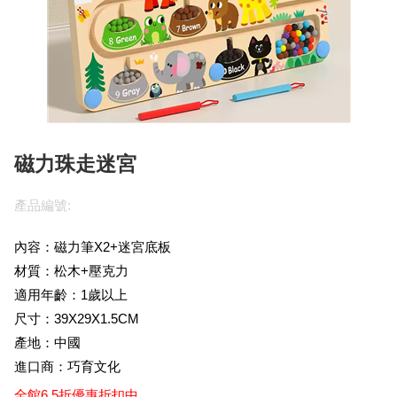
磁力珠走迷宮
產品編號:
內容：磁力筆X2+迷宮底板
材質：松木+壓克力
適用年齡：1歲以上
尺寸：39X29X1.5CM
產地：中國
進口商：巧育文化
全館6.5折優惠折扣中