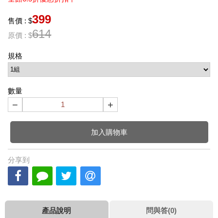
399
售價 : $
614
原價 : $
規格
數量
−
+
加入購物車
分享到
產品說明
問與答(0)