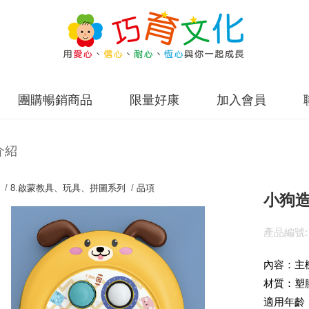
團購暢銷商品
限量好康
加入會員
介紹
 /
8.啟蒙教具、玩具、拼圖系列
/
品項
小狗
產品編號:
內容：主
材質：塑
適用年齡