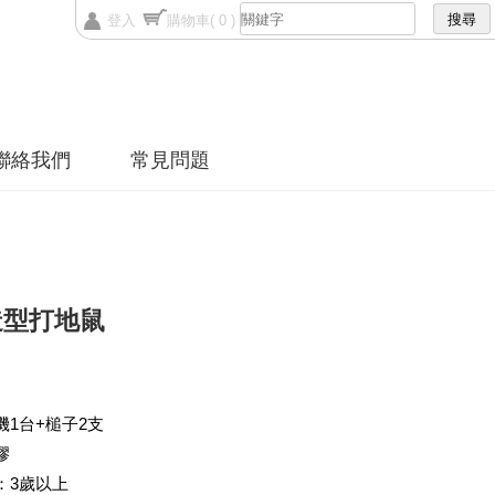
登入
購物車
( 0 )
聯絡我們
常見問題
造型打地鼠
機1台+槌子2支
膠
：3歲以上