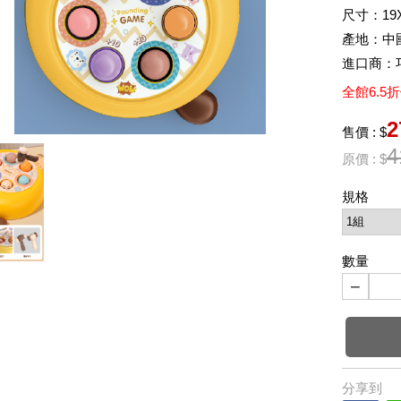
尺寸：19X
產地：中
進口商：
全館6.5
2
售價 : $
4
原價 : $
規格
數量
−
分享到