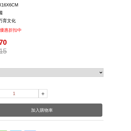
16X6CM
國
巧育文化
折優惠折扣中
70
15
+
加入購物車