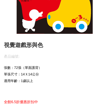
視覺遊戲形與色
產品編號:
張數：72張（單
面護背）
單張尺寸：14Ｘ14公分
適用年齡：1歲以上
全館6.5折優惠折扣中