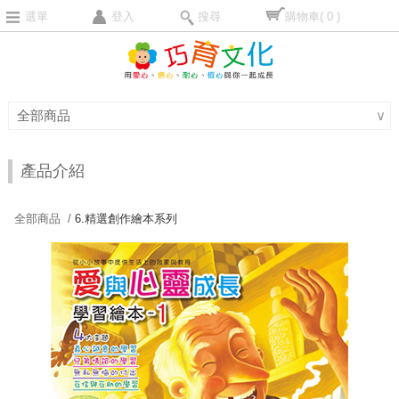
選單
登入
搜尋
購物車
( 0 )
全部商品
∨
產品介紹
全部商品 /
6.精選創作繪本系列