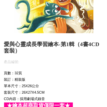
愛與心靈成長學習繪本-第1輯（4書4CD
套裝）
產品編號:
頁數：32頁
裝訂：精裝版
單本尺寸：25X26公分
套裝尺寸：26X27X4.5CM
CD內容：採用劇場式錄音
★繪本超商取貨僅限一套★