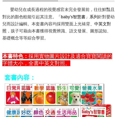
嬰幼兒在成長過程的視覺感官未完全發展前，往往鮮豔且
對比的顏色較能引起其注意。
「baby's智慧書
」
系列
針對嬰幼
兒而設計編輯。本套書內容均採用雙面上光裱背
、中英文對
照
，孩子可藉由本書獲得視覺辨識、語文發展、圖形認知、
基礎概念等等綜合學習
。
本書特色：
採用實物圖片設計及適合寶寶閱讀的
字體大小，全書中英文對照。
套書內容：