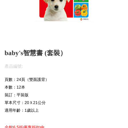
baby's智慧書 (套裝）
產品編號:
頁數：24頁（
雙面護背）
本數：12本
裝訂：平裝版
單本尺寸：20Ｘ21公分
適用年齡：1歲以上
全館6.5折優惠折扣中