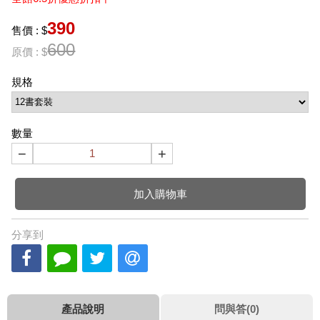
390
售價 : $
600
原價 : $
規格
數量
−
+
加入購物車
分享到
產品說明
問與答(0)