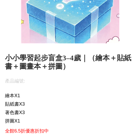
小小學習起步盲盒3–4歲｜（繪本＋貼紙
書＋圖畫本＋拼圖）
產品編號:
繪本X1
貼紙書X3
著色書X3
拼圖X1
全館6.5折優惠折扣中