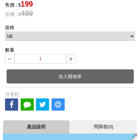
199
售價 : $
499
原價 : $
規格
數量
−
+
加入購物車
分享到
產品說明
問與答(0)