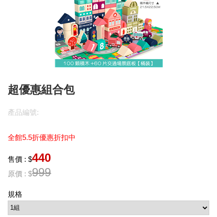
超優惠組合包
產品編號:
全館5.5折優惠折扣中
440
售價 : $
999
原價 : $
規格