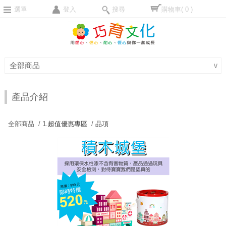
選單
登入
搜尋
購物車
( 0 )
全部商品
∨
產品介紹
全部商品 /
1.超值優惠專區
/
品項