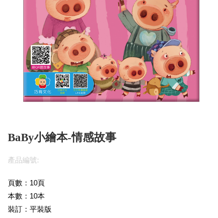
BaBy小繪本-情感故事
產品編號:
頁數：10頁
本數：10本
裝訂：平裝版