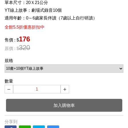
單本尺寸：20Ｘ21公分
YT線上故事：
劇場式錄音
10個
適用年齡：0～6歲家長伴讀（7歲以上自行研讀）
全館5.5折優惠折扣中
176
售價 : $
320
原價 : $
規格
數量
−
+
加入購物車
分享到