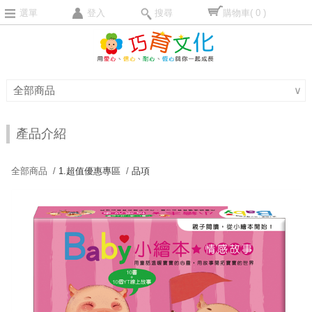
選單
登入
搜尋
購物車
( 0 )
全部商品
∨
產品介紹
全部商品 /
1.超值優惠專區
/
品項